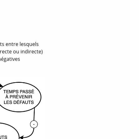
s entre lesquels
irecte ou indirecte)
négatives