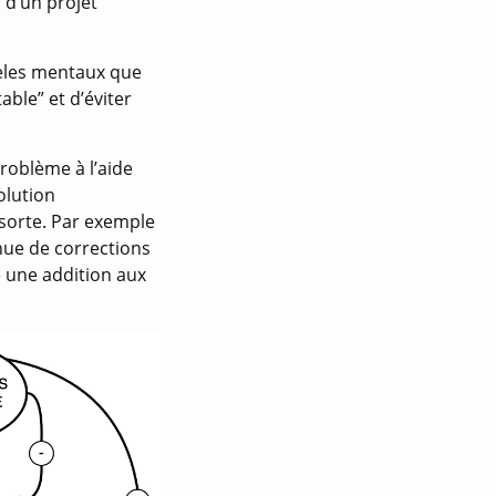
 d’un projet
èles mentaux que
able” et d’éviter
roblème à l’aide
solution
sorte. Par exemple
nue de corrections
e une addition aux