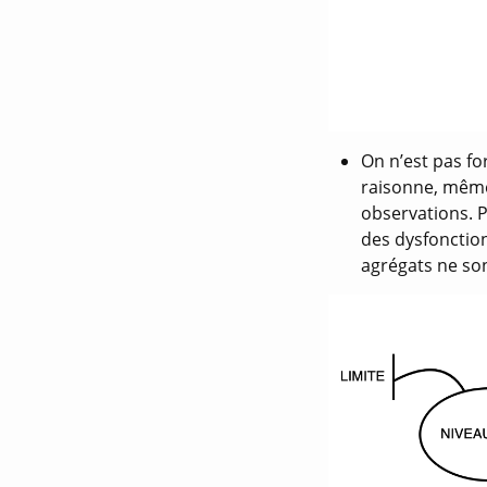
On n’est pas f
raisonne, même 
observations. 
des dysfonctio
agrégats ne son