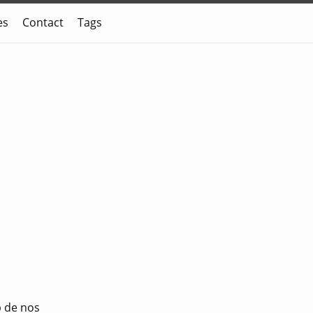
es
Contact
Tags
p de nos