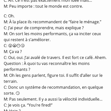
C: Ah. Ce n’est pas exactement mon idée mais…
M: Peu importe : tout le monde est contre.
C: Oh.
M: À la place ils recommandent de “faire le ménage.”
C: J’ai peur de comprendre, mais explique ?
M: On sort les moins performants, ça va inciter ceux
qui restent à s’améliorer.
C: 😮😬😶🤧
M: Ça va ?
C: Oui, oui. J’ai avalé de travers. Il est fort ce café. Ahem.
Question : À quoi tu vas reconnaître les moins
performants ?
M: Oh les gens parlent, figure toi. Il suffit d’aller sur le
terrain.
C: Donc un système de recommandation, en quelque
sorte. 🙄
M: Pas seulement. Il y a aussi la vélocité individuelle…
C: Je vois ça. “You’re fired!”
M: Hein ?